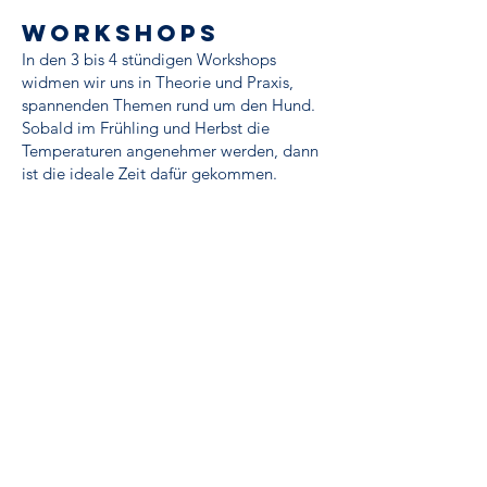
workshops
In den 3 bis 4 stündigen Workshops
widmen wir uns in Theorie und Praxis,
spannenden Themen rund um den Hund.
Sobald im Frühling und Herbst die
Temperaturen angenehmer werden, dann
ist die ideale Zeit dafür gekommen.
Thema des Workshops:
Eine kurze Beschreibung zum Thema
findet ihr in der jeweiligen Ausschreibung
zum Workshop.
Trainingsort, Termine & Preise:
Werden in der Ausschreibung zum
Workshop bekannt gegeben.